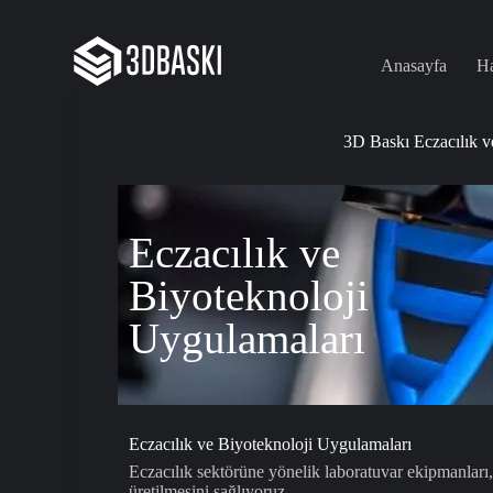
S
k
i
Anasayfa
H
p
t
o
c
3D Baskı Eczacılık v
o
n
t
e
Eczacılık ve
n
t
Biyoteknoloji
Uygulamaları
Eczacılık ve Biyoteknoloji Uygulamaları
Eczacılık sektörüne yönelik laboratuvar ekipmanları, 
üretilmesini sağlıyoruz.