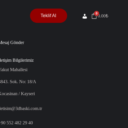
0
Teklif Al
0.00
₺
Giriş / Kayıt
Mesaj Gönder
letişim Bilgilerimiz
Yakut Mahallesi
3843. Sok. No: 18/A
Kocasinan / Kayseri
iletisim@3dbaski.com.tr
+90 552 482 29 40