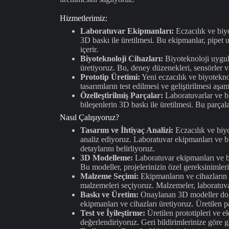
Hizmetlerimiz:
Laboratuvar Ekipmanları:
Eczacılık ve biyo
3D baskı ile üretilmesi. Bu ekipmanlar, pipet uç
içerir.
Biyoteknoloji Cihazları:
Biyoteknoloji uygula
üretiyoruz. Bu, deney düzenekleri, sensörler ve
Prototip Üretimi:
Yeni eczacılık ve biyoteknol
tasarımların test edilmesi ve geliştirilmesi aşa
Özelleştirilmiş Parçalar:
Laboratuvarlar ve bi
bileşenlerin 3D baskı ile üretilmesi. Bu parçalar
Nasıl Çalışıyoruz?
Tasarım ve İhtiyaç Analizi:
Eczacılık ve biyo
analiz ediyoruz. Laboratuvar ekipmanları ve biy
detaylarını belirliyoruz.
3D Modelleme:
Laboratuvar ekipmanları ve bi
Bu modeller, projelerinizin özel gereksinimler
Malzeme Seçimi:
Ekipmanların ve cihazların 
malzemeleri seçiyoruz. Malzemeler, laboratuva
Baskı ve Üretim:
Onaylanan 3D modeller doğr
ekipmanları ve cihazları üretiyoruz. Üretilen pa
Test ve İyileştirme:
Üretilen prototipleri ve ek
değerlendiriyoruz. Geri bildirimlerinize göre g