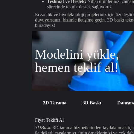
Teslimat ve Destek:
Nihai ürünlerinizi zamanı
sürecinde teknik destek sağlıyoruz.
Eczacılık ve biyoteknoloji projeleriniz için özelleşti
duyuyorsanız, bizimle iletişime geçin. 3D baskı teknol
buradayız!
Modelini yükle,
hemen teklif al!
3D Tarama
3D Baskı
Danışma
Fiyat Teklifi Al
3DBaskı
3D tarama hizmetlerinden faydalanmak için l
ile değerli eşyalarınızı, ürün örneklerinizi ve çok daha 