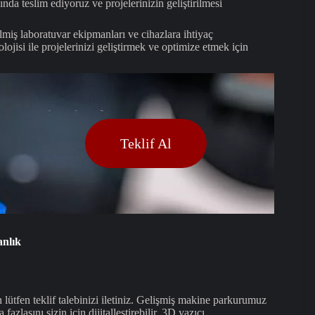
nda teslim ediyoruz ve projelerinizin geliştirilmesi
rilmiş laboratuvar ekipmanları ve cihazlara ihtiyaç
ojisi ile projelerinizi geliştirmek ve optimize etmek için
Teklif Al
nlık
ütfen teklif talebinizi iletiniz. Gelişmiş makine parkurumuz
fazlasını sizin için dijitalleştirebilir, 3D yazıcı