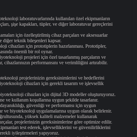
teknoloji laboratuvarlarında kullanılan özel ekipmanların
ları, şişe kapakları, tüpler, ve diğer laboratuvar gereçlerini
maları için özelleştirilmiş cihaz parçaları ve aksesuarlar
 diğer teknik bileşenleri kapsar.
oji cihazları için prototiplerin hazırlanması. Prototipler,
masında önemli bir rol oynar.
yoteknoloji projeleri için özel tasarlanmış parçaların ve
, cihazlarınızın performansını ve verimliliğini artırabilir.
teknoloji projelerinizin gereksinimlerini ve hedeflerini
oteknoloji cihazları için gerekli tasarım ve işlevsellik
yoteknoloji cihazları için dijital 3D modeller oluşturuyoruz.
ine ve kullanım koşullarına uygun şekilde tasarlanır.
dayanıklılığı, güvenliği ve performansı için uygun
r ve biyoteknoloji uygulamalarına uygun olarak belirlenir.
ultusunda, yüksek kaliteli malzemeler kullanarak
rçalar, projelerinizin gereksinimlerine göre optimize edilir.
ipmanları test ederek, işlevselliklerini ve güvenilirliklerini
erekli iyileştirmeleri yapıyoruz.