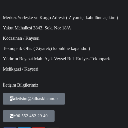
Merkez Yerleşke ve Kargo Adresi: ( Ziyaretçi kabulüne açıktır. )
Yakut Mahallesi 3843. Sok. No: 18/A
Kocasinan / Kayseri
Teknopark Ofis: ( Ziyaretçi kabulüne kapalıdır. )
Yıldırım Beyazıt Mah. Aşık Veysel Bul. Erciyes Teknopark
Melikgazi / Kayseri
İletişim Bilgilerimiz
iletisim@3dbaski.com.tr
+90 552 482 29 40