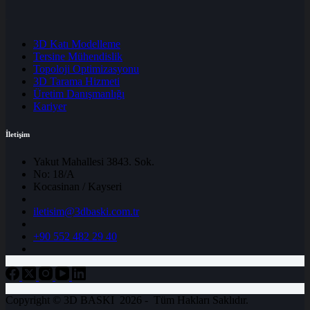
.
3D Katı Modelleme
Tersine Mühendislik
Topoloji Optimizasyonu
3D Tarama Hizmeti
Üretim Danışmanlığı
Kariyer
İletişim
Yakut Mahallesi 3843. Sok.
No: 18/A
Kocasinan / Kayseri
iletisim@3dbaski.com.tr
+90 552 482 29 40
Copyright © 3D BASKI 2026 - Tüm Hakları Saklıdır.