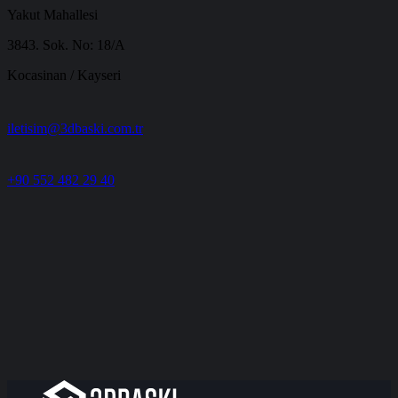
Yakut Mahallesi
3843. Sok. No: 18/A
Kocasinan / Kayseri
iletisim@3dbaski.com.tr
+90 552 482 29 40