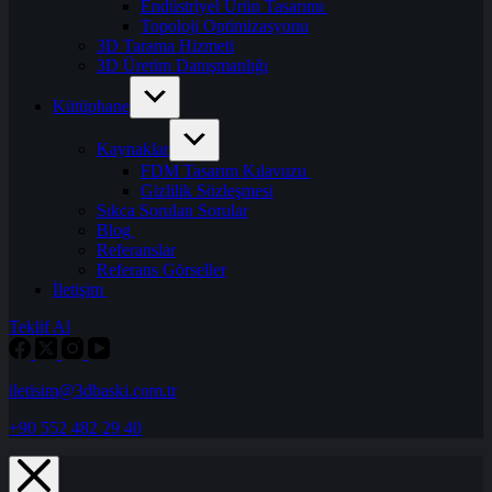
Endüstriyel Ürün Tasarımı
Topoloji Optimizasyonu
3D Tarama Hizmeti
3D Üretim Danışmanlığı
Kütüphane
Kaynaklar
FDM Tasarım Kılavuzu
Gizlilik Sözleşmesi
Sıkca Sorulan Sorular
Blog
Referanslar
Referans Görseller
İletişim
Teklif Al
iletisim@3dbaski.com.tr
+90 552 482 29 40