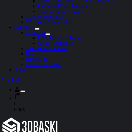
Tersine Mühendislik ve Ürün Geliştirme
Endüstriyel Ürün Tasarımı
Topoloji Optimizasyonu
3D Tarama Hizmeti
3D Üretim Danışmanlığı
Kütüphane
Kaynaklar
FDM Tasarım Kılavuzu
Gizlilik Sözleşmesi
Sıkca Sorulan Sorular
Blog
Referanslar
Referans Görseller
İletişim
Teklif Al
Giriş
/
Kayıt
0
0.00
₺