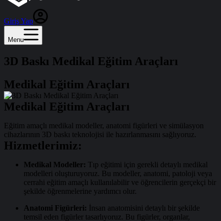
Giriş Yap
Menu
3D Baskı Medikal Eğitim Araçları
Medikal Eğitim Araçları
Medikal Eğitim Araçları
Eğitim amaçlı medikal modeller, anatomi figürleri ve simülasyon
cihazlarının 3D baskı teknolojisi ile hazırlanmasını sağlıyoruz.
Hizmetlerimiz:
Medikal Modeller:
Tıp eğitimi için gerekli detaylı medikal
modelleri oluşturuyoruz. Bu modeller, anatomi, patoloji veya
cerrahi eğitim amaçlı kullanılabilir ve öğrencilerin gerçekçi bir
şekilde öğrenmelerine yardımcı olur.
Anatomi Figürleri:
İnsan anatomisini detaylı bir şekilde
temsil eden figürler tasarlıyoruz. Bu figürler, organlar,