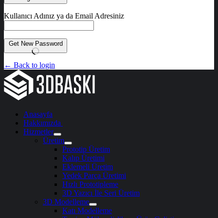
Kullanıcı Adınız ya da Email Adresiniz
Get New Password
← Back to login
Anasayfa
Hakkımızda
Hizmetler
Üretim
Prototip Üretim
Kalıp Üretimi
Eklemeli Üretim
Yedek Parça Üretimi
Hızlı Prototipleme
3D Yazıcı İle Seri Üretim
3D Modelleme
Katı Modelleme