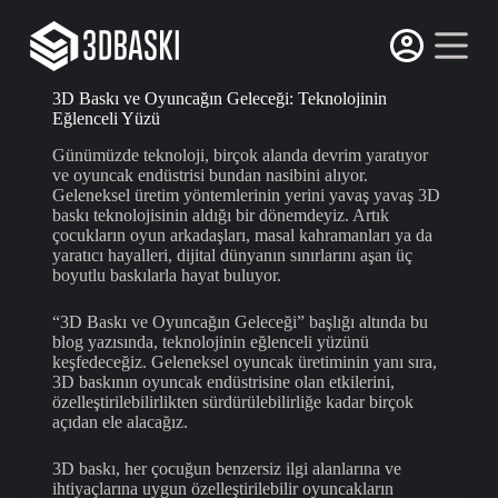
S
k
i
p
3D Baskı ve Oyuncağın Geleceği: Teknolojinin
t
Eğlenceli Yüzü
o
c
Günümüzde teknoloji, birçok alanda devrim yaratıyor
o
ve oyuncak endüstrisi bundan nasibini alıyor.
n
Geleneksel üretim yöntemlerinin yerini yavaş yavaş 3D
t
baskı teknolojisinin aldığı bir dönemdeyiz. Artık
e
çocukların oyun arkadaşları, masal kahramanları ya da
n
yaratıcı hayalleri, dijital dünyanın sınırlarını aşan üç
t
boyutlu baskılarla hayat buluyor.
“3D Baskı ve Oyuncağın Geleceği” başlığı altında bu
blog yazısında, teknolojinin eğlenceli yüzünü
keşfedeceğiz. Geleneksel oyuncak üretiminin yanı sıra,
3D baskının oyuncak endüstrisine olan etkilerini,
özelleştirilebilirlikten sürdürülebilirliğe kadar birçok
açıdan ele alacağız.
3D baskı, her çocuğun benzersiz ilgi alanlarına ve
ihtiyaçlarına uygun özelleştirilebilir oyuncakların