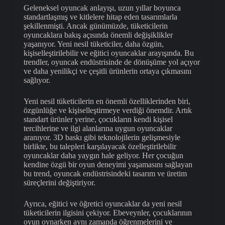
Geleneksel oyuncak anlayışı, uzun yıllar boyunca
standartlaşmış ve kitlelere hitap eden tasarımlarla
şekillenmişti. Ancak günümüzde, tüketicilerin
oyuncaklara bakış açısında önemli değişiklikler
yaşanıyor. Yeni nesil tüketiciler, daha özgün,
kişiselleştirilebilir ve eğitici oyuncaklar arayışında. Bu
trendler, oyuncak endüstrisinde de dönüşüme yol açıyor
ve daha yenilikçi ve çeşitli ürünlerin ortaya çıkmasını
sağlıyor.
Yeni nesil tüketicilerin en önemli özelliklerinden biri,
özgünlüğe ve kişiselleştirmeye verdiği önemdir. Artık
standart ürünler yerine, çocukların kendi kişisel
tercihlerine ve ilgi alanlarına uygun oyuncaklar
aranıyor. 3D baskı gibi teknolojilerin gelişmesiyle
birlikte, bu talepleri karşılayacak özelleştirilebilir
oyuncaklar daha yaygın hale geliyor. Her çocuğun
kendine özgü bir oyun deneyimi yaşamasını sağlayan
bu trend, oyuncak endüstrisindeki tasarım ve üretim
süreçlerini değiştiriyor.
Ayrıca, eğitici ve öğretici oyuncaklar da yeni nesil
tüketicilerin ilgisini çekiyor. Ebeveynler, çocuklarının
oyun oynarken aynı zamanda öğrenmelerini ve