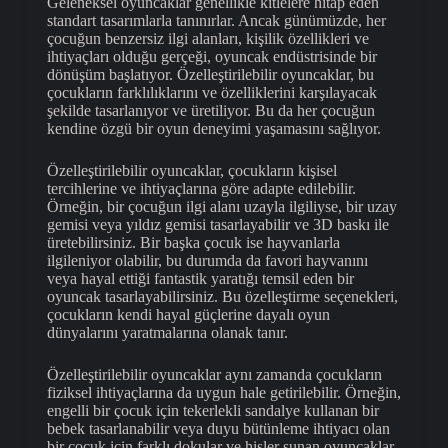
Geleneksel oyuncaklar genellikle kitlelere hitap eden
standart tasarımlarla tanınırlar. Ancak günümüzde, her
çocuğun benzersiz ilgi alanları, kişilik özellikleri ve
ihtiyaçları olduğu gerçeği, oyuncak endüstrisinde bir
dönüşüm başlatıyor. Özelleştirilebilir oyuncaklar, bu
çocukların farklılıklarını ve özelliklerini karşılayacak
şekilde tasarlanıyor ve üretiliyor. Bu da her çocuğun
kendine özgü bir oyun deneyimi yaşamasını sağlıyor.
Özelleştirilebilir oyuncaklar, çocukların kişisel
tercihlerine ve ihtiyaçlarına göre adapte edilebilir.
Örneğin, bir çocuğun ilgi alanı uzayla ilgiliyse, bir uzay
gemisi veya yıldız gemisi tasarlayabilir ve 3D baskı ile
üretebilirsiniz. Bir başka çocuk ise hayvanlarla
ilgileniyor olabilir, bu durumda da favori hayvanını
veya hayal ettiği fantastik yaratığı temsil eden bir
oyuncak tasarlayabilirsiniz. Bu özelleştirme seçenekleri,
çocukların kendi hayal güçlerine dayalı oyun
dünyalarını yaratmalarına olanak tanır.
Özelleştirilebilir oyuncaklar aynı zamanda çocukların
fiziksel ihtiyaçlarına da uygun hale getirilebilir. Örneğin,
engelli bir çocuk için tekerlekli sandalye kullanan bir
bebek tasarlanabilir veya duyu bütünleme ihtiyacı olan
bir çocuk için farklı dokular ve hisler sunan oyuncaklar