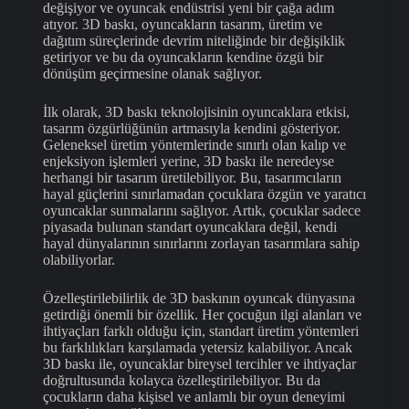
değişiyor ve oyuncak endüstrisi yeni bir çağa adım
atıyor. 3D baskı, oyuncakların tasarım, üretim ve
dağıtım süreçlerinde devrim niteliğinde bir değişiklik
getiriyor ve bu da oyuncakların kendine özgü bir
dönüşüm geçirmesine olanak sağlıyor.
İlk olarak, 3D baskı teknolojisinin oyuncaklara etkisi,
tasarım özgürlüğünün artmasıyla kendini gösteriyor.
Geleneksel üretim yöntemlerinde sınırlı olan kalıp ve
enjeksiyon işlemleri yerine, 3D baskı ile neredeyse
herhangi bir tasarım üretilebiliyor. Bu, tasarımcıların
hayal güçlerini sınırlamadan çocuklara özgün ve yaratıcı
oyuncaklar sunmalarını sağlıyor. Artık, çocuklar sadece
piyasada bulunan standart oyuncaklara değil, kendi
hayal dünyalarının sınırlarını zorlayan tasarımlara sahip
olabiliyorlar.
Özelleştirilebilirlik de 3D baskının oyuncak dünyasına
getirdiği önemli bir özellik. Her çocuğun ilgi alanları ve
ihtiyaçları farklı olduğu için, standart üretim yöntemleri
bu farklılıkları karşılamada yetersiz kalabiliyor. Ancak
3D baskı ile, oyuncaklar bireysel tercihler ve ihtiyaçlar
doğrultusunda kolayca özelleştirilebiliyor. Bu da
çocukların daha kişisel ve anlamlı bir oyun deneyimi