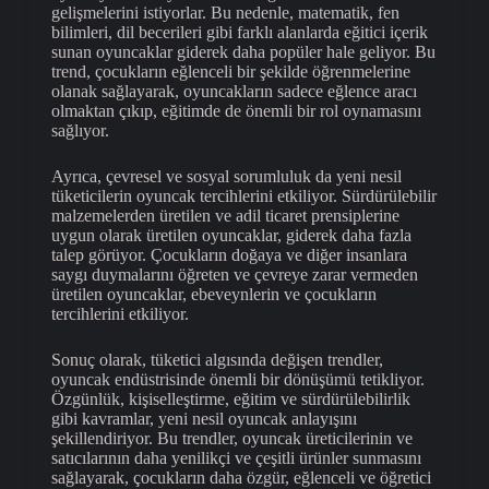
gelişmelerini istiyorlar. Bu nedenle, matematik, fen
bilimleri, dil becerileri gibi farklı alanlarda eğitici içerik
sunan oyuncaklar giderek daha popüler hale geliyor. Bu
trend, çocukların eğlenceli bir şekilde öğrenmelerine
olanak sağlayarak, oyuncakların sadece eğlence aracı
olmaktan çıkıp, eğitimde de önemli bir rol oynamasını
sağlıyor.
Ayrıca, çevresel ve sosyal sorumluluk da yeni nesil
tüketicilerin oyuncak tercihlerini etkiliyor. Sürdürülebilir
malzemelerden üretilen ve adil ticaret prensiplerine
uygun olarak üretilen oyuncaklar, giderek daha fazla
talep görüyor. Çocukların doğaya ve diğer insanlara
saygı duymalarını öğreten ve çevreye zarar vermeden
üretilen oyuncaklar, ebeveynlerin ve çocukların
tercihlerini etkiliyor.
Sonuç olarak, tüketici algısında değişen trendler,
oyuncak endüstrisinde önemli bir dönüşümü tetikliyor.
Özgünlük, kişiselleştirme, eğitim ve sürdürülebilirlik
gibi kavramlar, yeni nesil oyuncak anlayışını
şekillendiriyor. Bu trendler, oyuncak üreticilerinin ve
satıcılarının daha yenilikçi ve çeşitli ürünler sunmasını
sağlayarak, çocukların daha özgür, eğlenceli ve öğretici