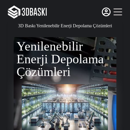
S
k
i
p
3D Baskı Yenilenebilir Enerji Depolama Çözümleri
t
o
c
Yenilenebilir
o
n
t
Enerji Depolama
e
n
Çözümleri
t