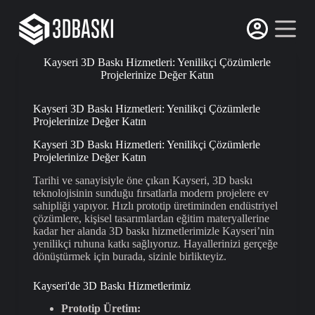
S
k
i
p
Kayseri 3D Baskı Hizmetleri: Yenilikçi Çözümlerle
t
Projelerinize Değer Katın
o
c
o
Kayseri 3D Baskı Hizmetleri: Yenilikçi Çözümlerle
n
Projelerinize Değer Katın
t
e
Kayseri 3D Baskı Hizmetleri: Yenilikçi Çözümlerle
n
Projelerinize Değer Katın
t
Tarihi ve sanayisiyle öne çıkan Kayseri, 3D baskı
teknolojisinin sunduğu fırsatlarla modern projelere ev
sahipliği yapıyor. Hızlı prototip üretiminden endüstriyel
çözümlere, kişisel tasarımlardan eğitim materyallerine
kadar her alanda 3D baskı hizmetlerimizle Kayseri’nin
yenilikçi ruhuna katkı sağlıyoruz. Hayallerinizi gerçeğe
dönüştürmek için burada, sizinle birlikteyiz.
Kayseri'de 3D Baskı Hizmetlerimiz
Prototip Üretim: