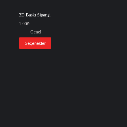
3D Baskı Siparişi
1.00
₺
Genel
Bu
Seçenekler
ürünün
birden
fazla
varyasyonu
var.
Seçenekler
ürün
sayfasından
seçilebilir