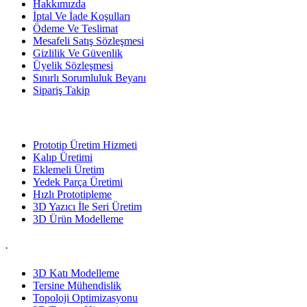
Hakkımızda
İptal Ve İade Koşulları
Ödeme Ve Teslimat
Mesafeli Satış Sözleşmesi
Gizlilik Ve Güvenlik
Üyelik Sözleşmesi
Sınırlı Sorumluluk Beyanı
Sipariş Takip
Hizmetlerimiz
Prototip Üretim Hizmeti
Kalıp Üretimi
Eklemeli Üretim
Yedek Parça Üretimi
Hızlı Prototipleme
3D Yazıcı İle Seri Üretim
3D Ürün Modelleme
.
3D Katı Modelleme
Tersine Mühendislik
Topoloji Optimizasyonu