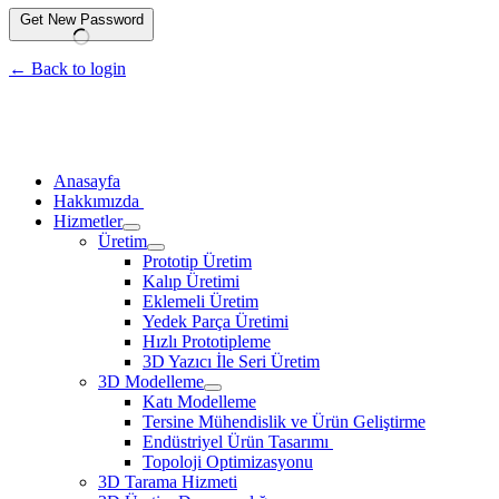
Get New Password
← Back to login
Anasayfa
Hakkımızda
Hizmetler
Üretim
Prototip Üretim
Kalıp Üretimi
Eklemeli Üretim
Yedek Parça Üretimi
Hızlı Prototipleme
3D Yazıcı İle Seri Üretim
3D Modelleme
Katı Modelleme
Tersine Mühendislik ve Ürün Geliştirme
Endüstriyel Ürün Tasarımı
Topoloji Optimizasyonu
3D Tarama Hizmeti