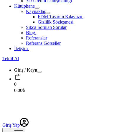
3D Üretim Danışmanlığı
Kütüphane
Kaynaklar
FDM Tasarım Kılavuzu
Gizlilik Sözleşmesi
Sıkca Sorulan Sorular
Blog
Referanslar
Referans Görseller
İletişim
Teklif Al
Giriş / Kayıt
0
0.00
₺
Giriş Yap