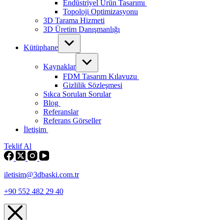
Endüstriyel Ürün Tasarımı
Topoloji Optimizasyonu
3D Tarama Hizmeti
3D Üretim Danışmanlığı
Kütüphane
Kaynaklar
FDM Tasarım Kılavuzu
Gizlilik Sözleşmesi
Sıkca Sorulan Sorular
Blog
Referanslar
Referans Görseller
İletişim
Teklif Al
iletisim@3dbaski.com.tr
+90 552 482 29 40