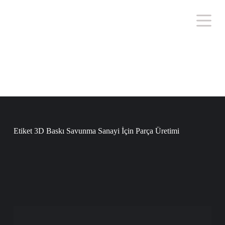
S
k
i
p
t
o
c
o
n
t
e
n
t
Etiket
3D Baskı Savunma Sanayi İçin Parça Üretimi