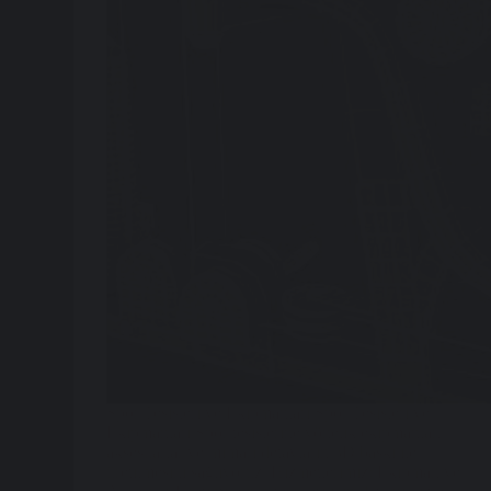
Spor Tesisleri ve Ekipmanları Spor Tesisleri ve
Ekipmanları Spor tesislerine yönelik ekipmanlar,
aksesuarlar ve mimari detayların 3D baskı ile
üretilmesini sağlıyoruz. Hizmetlerimiz: Ekipman ve