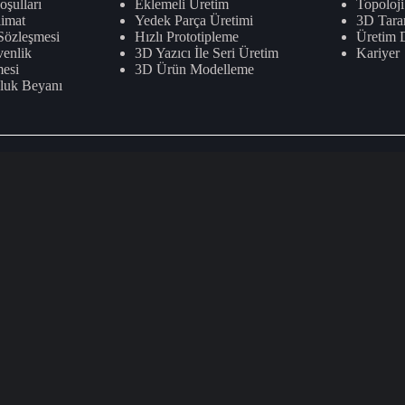
oşulları
Eklemeli Üretim
Topoloj
imat
Yedek Parça Üretimi
3D Tara
 Sözleşmesi
Hızlı Prototipleme
Üretim 
venlik
3D Yazıcı İle Seri Üretim
Kariyer
mesi
3D Ürün Modelleme
uluk Beyanı