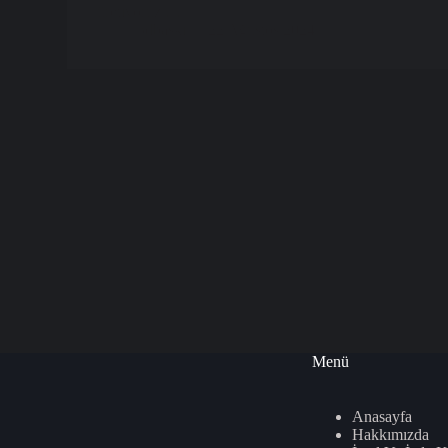
üretiyoruz.…
3dbaski
22 Ağustos 2024
Menü
Anasayfa
Hakkımızda