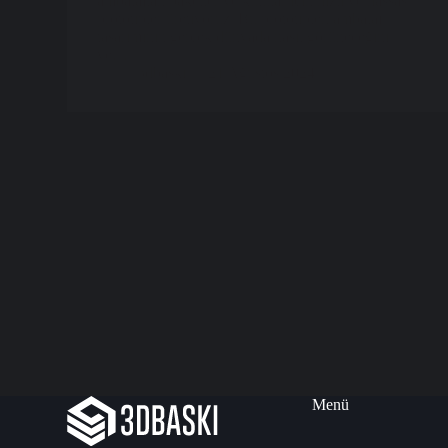
ambalajlar, paketler ve kutular için hızlı ve hassas
prototipler üretiyoruz. Bu prototipler, ambalaj
tasarımının gerçek dünyada nasıl görüneceğini
ve…
3dbaski
21 Ağustos 2024
Menü